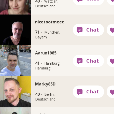
40 ·
Wetzlar,
Deutschland
nicetootmeet
71 ·
München,
Bayern
Aarun1985
41 ·
Hamburg,
Hamburg
Marky85D
40 ·
Berlin,
Deutschland