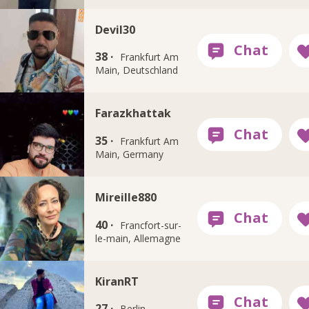
Devil30
38 ·
Frankfurt Am
Main, Deutschland
Farazkhattak
35 ·
Frankfurt Am
Main, Germany
Mireille880
40 ·
Francfort-sur-
le-main, Allemagne
KiranRT
27 ·
Berlin,