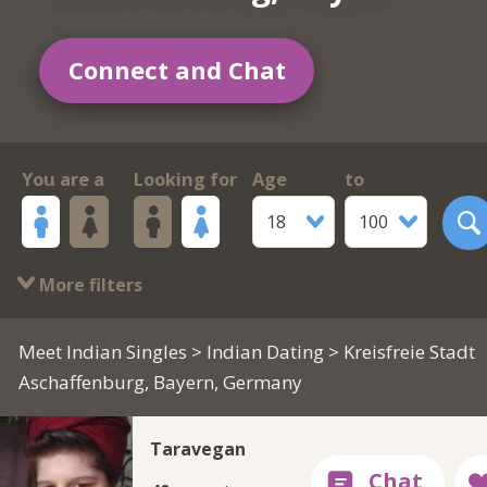
Connect and Chat
You are a
Looking for
Age
to
18
100
More filters
Meet Indian Singles
>
Indian Dating
> Kreisfreie Stadt
Aschaffenburg, Bayern, Germany
Taravegan